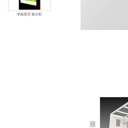
单面悬浮 展示柜