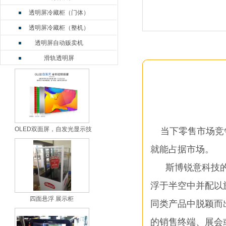
透明屏冷藏柜（门体）
透明屏冷藏柜（整机）
透明屏自动贩卖机
滑轨透明屏
OLED双面屏
LCD双面屏
电容触摸一体机
透明屏鱼缸
OLED双面屏，自发光显示技
当下零售市场竞
OLED弧形屏
就能占据市场。
透明屏触摸桌
透明拼接屏2*n
斯博锐意科技的
透明拼接屏3*n
浮于半空中并配以
透明拼接屏竖拼
四面悬浮 展示柜
同类产品中脱颖而
悬浮展示柜
的销售终端、展会