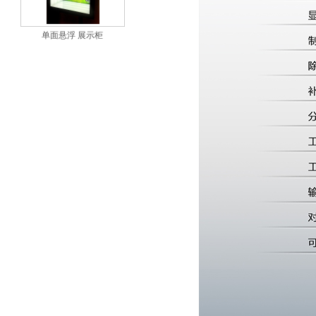
单面悬浮 展示柜